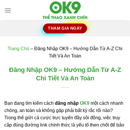
Chuyển
đến
nội
dung
THAM GIA NGAY
Trang Chủ
–
Đăng Nhập OK9 – Hướng Dẫn Từ A-Z Chi
Tiết Và An Toàn
Đăng Nhập OK9 – Hướng Dẫn Từ A-Z
Chi Tiết Và An Toàn
Bạn đang tìm kiếm cách
đăng nhập
OK9
một cách nhanh
chóng, an toàn và không gặp phải bất kỳ rắc rối nào?
Trong thế giới cá cược trực tuyến đầy sôi động, việc truy
cập đúng đường link chính thức là yếu tố then chốt để bảo