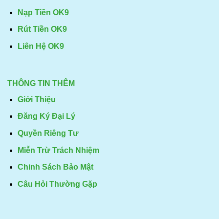
Nạp Tiền OK9
Rút Tiền OK9
Liên Hệ OK9
THÔNG TIN THÊM
Giới Thiệu
Đăng Ký Đại Lý
Quyền Riêng Tư
Miễn Trừ Trách Nhiệm
Chinh Sách Bảo Mật
Câu Hỏi Thường Gặp