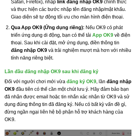
Safari, Firefox), nhập
link đăng nhập OK9
chính thức
và thực hiện các bước nhập tên đăng nhập/mật khẩu.
Giao diện sẽ tự động tối ưu cho màn hình điện thoại.
Qua App OK9 (Ứng dụng riêng):
Nếu OK9 có phát
triển ứng dụng di động, bạn có thể tải
App OK9
về điện
thoại. Sau khi cài đặt, mở ứng dụng, điền thông tin
đăng nhập OK9
và trải nghiệm mượt mà hơn với nhiều
tính năng riêng biệt.
Lần đầu đăng nhập OK9 sau khi đăng ký
Đối với người chơi mới vừa
đăng ký OK9
, lần
đăng nhập
OK9
đầu tiên có thể cần một chút lưu ý. Hãy đảm bảo bạn
đã nhận được email hoặc tin nhắn xác nhận từ OK9 và sử
dụng đúng thông tin đã đăng ký. Nếu có bất kỳ vấn đề gì,
đừng ngần ngại liên hệ bộ phận hỗ trợ khách hàng của
OK9.