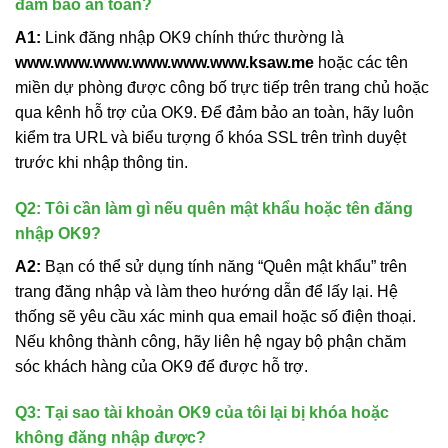
đảm bảo an toàn?
A1:
Link đăng nhập OK9 chính thức thường là
www.www.www.www.www.www.ksaw.me
hoặc các tên
miền dự phòng được công bố trực tiếp trên trang chủ hoặc
qua kênh hỗ trợ của OK9. Để đảm bảo an toàn, hãy luôn
kiểm tra URL và biểu tượng ổ khóa SSL trên trình duyệt
trước khi nhập thông tin.
Q2: Tôi cần làm gì nếu quên mật khẩu hoặc tên đăng
nhập OK9?
A2:
Bạn có thể sử dụng tính năng “Quên mật khẩu” trên
trang đăng nhập và làm theo hướng dẫn để lấy lại. Hệ
thống sẽ yêu cầu xác minh qua email hoặc số điện thoại.
Nếu không thành công, hãy liên hệ ngay bộ phận chăm
sóc khách hàng của OK9 để được hỗ trợ.
Q3: Tại sao tài khoản OK9 của tôi lại bị khóa hoặc
không đăng nhập được?