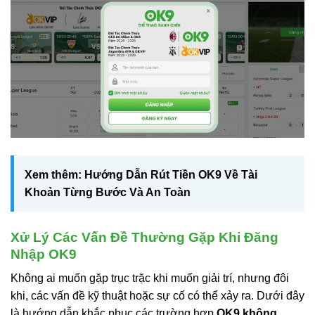
Xem thêm:
Hướng Dẫn Rút Tiền OK9 Về Tài
Khoản Từng Bước Và An Toàn
Xử Lý Các Vấn Đề Thường Gặp Khi Đăng
Nhập OK9
Không ai muốn gặp trục trặc khi muốn giải trí, nhưng đôi
khi, các vấn đề kỹ thuật hoặc sự cố có thể xảy ra. Dưới đây
là hướng dẫn khắc phục các trường hợp
OK9 không