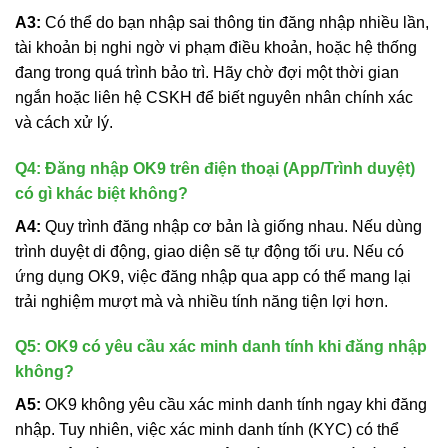
A3:
Có thể do bạn nhập sai thông tin đăng nhập nhiều lần,
tài khoản bị nghi ngờ vi phạm điều khoản, hoặc hệ thống
đang trong quá trình bảo trì. Hãy chờ đợi một thời gian
ngắn hoặc liên hệ CSKH để biết nguyên nhân chính xác
và cách xử lý.
Q4: Đăng nhập OK9 trên điện thoại (App/Trình duyệt)
có gì khác biệt không?
A4:
Quy trình đăng nhập cơ bản là giống nhau. Nếu dùng
trình duyệt di động, giao diện sẽ tự động tối ưu. Nếu có
ứng dụng OK9, việc đăng nhập qua app có thể mang lại
trải nghiệm mượt mà và nhiều tính năng tiện lợi hơn.
Q5: OK9 có yêu cầu xác minh danh tính khi đăng nhập
không?
A5:
OK9 không yêu cầu xác minh danh tính ngay khi đăng
nhập. Tuy nhiên, việc xác minh danh tính (KYC) có thể