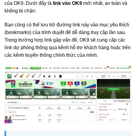
của OK9. Dưới đây là
link vào OK9
mới nhất, an toàn và
không bị chặn:
Bạn cũng có thể lưu trữ đường link này vào mục yêu thích
(bookmarks) của trình duyệt để dễ dàng truy cập lần sau.
Trong trường hợp link gặp vấn đề, OK9 sẽ cung cấp các
link dự phòng thông qua kênh hỗ trợ khách hàng hoặc trên
các kênh truyền thông chính thức của mình.