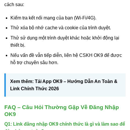
cách sau:
Kiểm tra kết nối mạng của bạn (Wi-Fi/4G).
Thử xóa bộ nhớ cache và cookie của trình duyệt.
Thử sử dụng một trình duyệt khác hoặc khởi động lại
thiết bị.
Nếu vấn đề vẫn tiếp diễn, liên hệ CSKH OK9 để được
hỗ trợ chuyên sâu hơn.
Xem thêm:
Tải App OK9 – Hướng Dẫn An Toàn &
Link Chính Thức 2026
FAQ – Câu Hỏi Thường Gặp Về Đăng Nhập
OK9
Q1: Link đăng nhập OK9 chính thức là gì và làm sao để