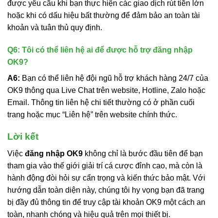
được yêu cầu khi bạn thực hiện các giao dịch rút tiền lớn
hoặc khi có dấu hiệu bất thường để đảm bảo an toàn tài
khoản và tuân thủ quy định.
Q6: Tôi có thể liên hệ ai để được hỗ trợ đăng nhập
OK9?
A6:
Bạn có thể liên hệ đội ngũ hỗ trợ khách hàng 24/7 của
OK9 thông qua Live Chat trên website, Hotline, Zalo hoặc
Email. Thông tin liên hệ chi tiết thường có ở phần cuối
trang hoặc mục “Liên hệ” trên website chính thức.
Lời kết
Việc
đăng nhập OK9
không chỉ là bước đầu tiên để bạn
tham gia vào thế giới giải trí cá cược đỉnh cao, mà còn là
hành động đòi hỏi sự cẩn trọng và kiến thức bảo mật. Với
hướng dẫn toàn diện này, chúng tôi hy vọng bạn đã trang
bị đầy đủ thông tin để truy cập tài khoản OK9 một cách an
toàn, nhanh chóng và hiệu quả trên mọi thiết bị.