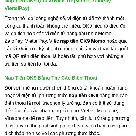
Nạp Tiền OK9 Qua Ví Điện Tử (Momo, ZaloPay,
ViettelPay)
Trong thời đại công nghệ số, ví điện tử đã trở thành một
công cụ thanh toán không thể thiếu. OK9 hiểu rõ điều đó
và đã tích hợp các ví điện tử hàng đầu như Momo,
ZaloPay, ViettelPay. Việc
nạp tiền OK9 Momo
hoặc qua
các ví khác cực kỳ nhanh chóng, chỉ cần vài thao tác quét
mã QR trên điện thoại là hoàn tất, phù hợp với những ai
ưu tiên sự tiện lợi tối đa.
Nạp Tiền OK9 Bằng Thẻ Cào Điện Thoại
Đối với những người chơi không có tài khoản ngân hàng
hoặc ví điện tử, phương thức
nạp tiền OK9
bằng thẻ cào
điện thoại là một lựa chọn lý tưởng. Bạn có thể sử dụng
thẻ cào của các nhà mạng lớn như Viettel, Mobifone,
Vinaphone để nạp tiền. Tuy nhiên, cần lưu ý rằng phương
thức này có thể phát sinh phí dịch vụ và có hạn mức giao
dịch thấp hơn so với các phương thức khác.