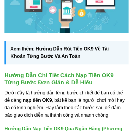
Xem thêm:
Hướng Dẫn Rút Tiền OK9 Về Tài
Khoản Từng Bước Và An Toàn
Hướng Dẫn Chi Tiết Cách Nạp Tiền OK9
Từng Bước Đơn Giản & Dễ Hiểu
Dưới đây là hướng dẫn từng bước chi tiết để bạn có thể
dễ dàng
nạp tiền OK9
, bất kể bạn là người chơi mới hay
đã có kinh nghiệm. Hãy làm theo các bước sau để đảm
bảo giao dịch diễn ra thành công và nhanh chóng.
Hướng Dẫn Nạp Tiền OK9 Qua Ngân Hàng (Phương