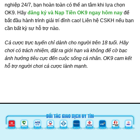
nghiệp 24/7, bạn hoàn toàn có thể an tâm khi lựa chọn
OK9. Hãy
đăng ký và Nạp Tiền OK9 ngay hôm nay
để
bắt đầu hành trình giải trí đỉnh cao! Liên hệ CSKH nếu bạn
cần bất kỳ sự hỗ trợ nào.
Cá cược trực tuyến chỉ dành cho người trên 18 tuổi. Hãy
chơi có trách nhiệm, đặt ra giới hạn và không để cờ bạc
ảnh hưởng tiêu cực đến cuộc sống cá nhân. OK9 cam kết
hỗ trợ người chơi cá cược lành mạnh.