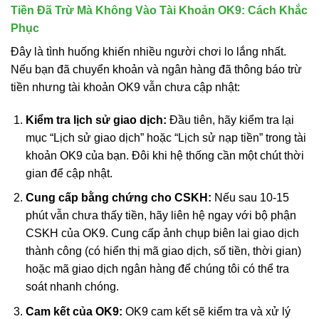
Tiền Đã Trừ Mà Không Vào Tài Khoản OK9: Cách Khắc
Phục
Đây là tình huống khiến nhiều người chơi lo lắng nhất.
Nếu bạn đã chuyển khoản và ngân hàng đã thông báo trừ
tiền nhưng tài khoản OK9 vẫn chưa cập nhật:
Kiểm tra lịch sử giao dịch:
Đầu tiên, hãy kiểm tra lại
mục “Lịch sử giao dịch” hoặc “Lịch sử nạp tiền” trong tài
khoản OK9 của bạn. Đôi khi hệ thống cần một chút thời
gian để cập nhật.
Cung cấp bằng chứng cho CSKH:
Nếu sau 10-15
phút vẫn chưa thấy tiền, hãy liên hệ ngay với bộ phận
CSKH của OK9. Cung cấp ảnh chụp biên lai giao dịch
thành công (có hiển thị mã giao dịch, số tiền, thời gian)
hoặc mã giao dịch ngân hàng để chúng tôi có thể tra
soát nhanh chóng.
Cam kết của OK9:
OK9 cam kết sẽ kiểm tra và xử lý