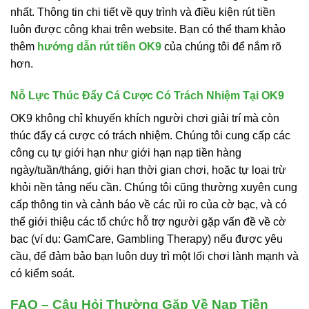
nhất. Thông tin chi tiết về quy trình và điều kiện rút tiền
luôn được công khai trên website. Bạn có thể tham khảo
thêm
hướng dẫn rút tiền OK9
của chúng tôi để nắm rõ
hơn.
Nỗ Lực Thúc Đẩy Cá Cược Có Trách Nhiệm Tại OK9
OK9 không chỉ khuyến khích người chơi giải trí mà còn
thúc đẩy cá cược có trách nhiệm. Chúng tôi cung cấp các
công cụ tự giới hạn như giới hạn nạp tiền hàng
ngày/tuần/tháng, giới hạn thời gian chơi, hoặc tự loại trừ
khỏi nền tảng nếu cần. Chúng tôi cũng thường xuyên cung
cấp thông tin và cảnh báo về các rủi ro của cờ bạc, và có
thể giới thiệu các tổ chức hỗ trợ người gặp vấn đề về cờ
bạc (ví dụ: GamCare, Gambling Therapy) nếu được yêu
cầu, để đảm bảo bạn luôn duy trì một lối chơi lành mạnh và
có kiểm soát.
FAQ – Câu Hỏi Thường Gặp Về Nạp Tiền