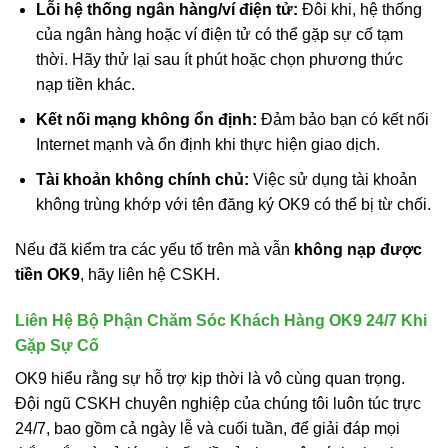
Lỗi hệ thống ngân hàng/ví điện tử:
Đôi khi, hệ thống
của ngân hàng hoặc ví điện tử có thể gặp sự cố tạm
thời. Hãy thử lại sau ít phút hoặc chọn phương thức
nạp tiền khác.
Kết nối mạng không ổn định:
Đảm bảo bạn có kết nối
Internet mạnh và ổn định khi thực hiện giao dịch.
Tài khoản không chính chủ:
Việc sử dụng tài khoản
không trùng khớp với tên đăng ký OK9 có thể bị từ chối.
Nếu đã kiểm tra các yếu tố trên mà vẫn
không nạp được
tiền OK9
, hãy liên hệ CSKH.
Liên Hệ Bộ Phận Chăm Sóc Khách Hàng OK9 24/7 Khi
Gặp Sự Cố
OK9 hiểu rằng sự hỗ trợ kịp thời là vô cùng quan trọng.
Đội ngũ CSKH chuyên nghiệp của chúng tôi luôn túc trực
24/7, bao gồm cả ngày lễ và cuối tuần, để giải đáp mọi