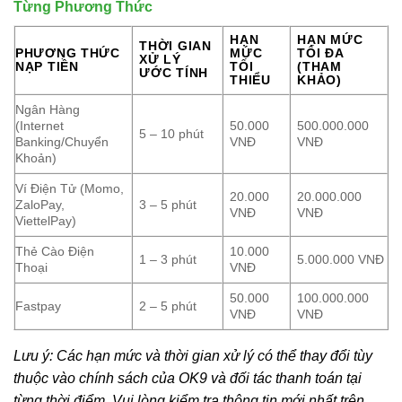
Từng Phương Thức
HẠN
HẠN MỨC
THỜI GIAN
PHƯƠNG THỨC
MỨC
TỐI ĐA
XỬ LÝ
NẠP TIỀN
TỐI
(THAM
ƯỚC TÍNH
THIỂU
KHẢO)
Ngân Hàng
(Internet
50.000
500.000.000
5 – 10 phút
Banking/Chuyển
VNĐ
VNĐ
Khoản)
Ví Điện Tử (Momo,
20.000
20.000.000
ZaloPay,
3 – 5 phút
VNĐ
VNĐ
ViettelPay)
Thẻ Cào Điện
10.000
1 – 3 phút
5.000.000 VNĐ
Thoại
VNĐ
50.000
100.000.000
Fastpay
2 – 5 phút
VNĐ
VNĐ
Lưu ý: Các hạn mức và thời gian xử lý có thể thay đổi tùy
thuộc vào chính sách của OK9 và đối tác thanh toán tại
từng thời điểm. Vui lòng kiểm tra thông tin mới nhất trên