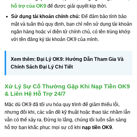
hỗ trợ của OK9
để được giải quyết kịp thời.
Sử dụng tài khoản chính chủ:
Để đảm bảo tính bảo
mật và tuân thủ quy định, bạn chỉ nên sử dụng tài khoản
ngân hàng hoặc ví điện tử chính chủ, có tên trùng khớp
với tên đăng ký tài khoản OK9 của mình.
Xem thêm:
Đại Lý OK9: Hướng Dẫn Tham Gia Và
Chính Sách Đại Lý Chi Tiết
Xử Lý Sự Cố Thường Gặp Khi Nạp Tiền OK9
& Liên Hệ Hỗ Trợ 24/7
Mặc dù OK9 đã tối ưu hóa quy trình để giảm thiểu lỗi,
nhưng đôi khi, các vấn đề kỹ thuật hoặc thao tác nhầm lẫn
vẫn có thể xảy ra. Đừng lo lắng, chúng tôi luôn sẵn sàng
hỗ trợ bạn khắc phục mọi sự cố khi
nạp tiền OK9
.