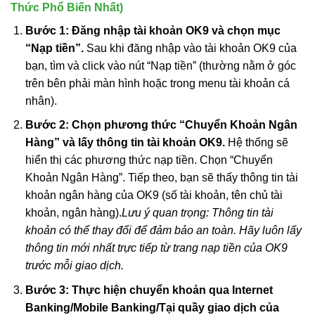
Thức Phổ Biến Nhất)
Bước 1: Đăng nhập tài khoản OK9 và chọn mục
“Nạp tiền”.
Sau khi đăng nhập vào tài khoản OK9 của
bạn, tìm và click vào nút “Nạp tiền” (thường nằm ở góc
trên bên phải màn hình hoặc trong menu tài khoản cá
nhân).
Bước 2: Chọn phương thức “Chuyển Khoản Ngân
Hàng” và lấy thông tin tài khoản OK9.
Hệ thống sẽ
hiển thị các phương thức nạp tiền. Chọn “Chuyển
Khoản Ngân Hàng”. Tiếp theo, bạn sẽ thấy thông tin tài
khoản ngân hàng của OK9 (số tài khoản, tên chủ tài
khoản, ngân hàng).
Lưu ý quan trọng: Thông tin tài
khoản có thể thay đổi để đảm bảo an toàn. Hãy luôn lấy
thông tin mới nhất trực tiếp từ trang nạp tiền của OK9
trước mỗi giao dịch.
Bước 3: Thực hiện chuyển khoản qua Internet
Banking/Mobile Banking/Tại quầy giao dịch của