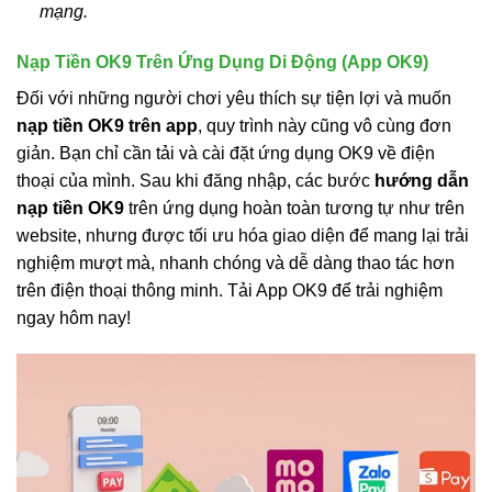
mạng.
Nạp Tiền OK9 Trên Ứng Dụng Di Động (App OK9)
Đối với những người chơi yêu thích sự tiện lợi và muốn
nạp tiền OK9 trên app
, quy trình này cũng vô cùng đơn
giản. Bạn chỉ cần tải và cài đặt ứng dụng OK9 về điện
thoại của mình. Sau khi đăng nhập, các bước
hướng dẫn
nạp tiền OK9
trên ứng dụng hoàn toàn tương tự như trên
website, nhưng được tối ưu hóa giao diện để mang lại trải
nghiệm mượt mà, nhanh chóng và dễ dàng thao tác hơn
trên điện thoại thông minh. Tải App OK9 để trải nghiệm
ngay hôm nay!