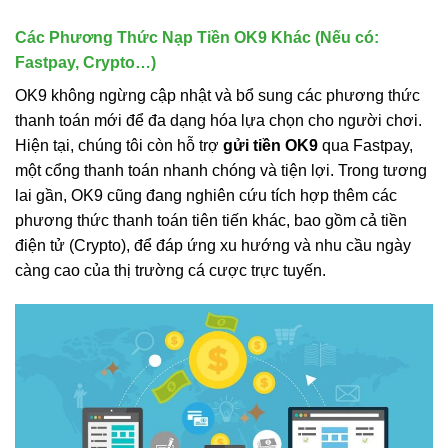
Các Phương Thức Nạp Tiền OK9 Khác (Nếu có:
Fastpay, Crypto…)
OK9 không ngừng cập nhật và bổ sung các phương thức
thanh toán mới để đa dạng hóa lựa chọn cho người chơi.
Hiện tại, chúng tôi còn hỗ trợ
gửi tiền OK9
qua Fastpay,
một cổng thanh toán nhanh chóng và tiện lợi. Trong tương
lai gần, OK9 cũng đang nghiên cứu tích hợp thêm các
phương thức thanh toán tiên tiến khác, bao gồm cả tiền
điện tử (Crypto), để đáp ứng xu hướng và nhu cầu ngày
càng cao của thị trường cá cược trực tuyến.