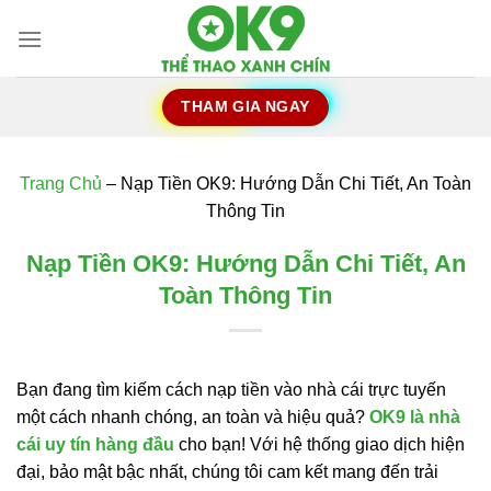
Chuyển
đến
nội
dung
THAM GIA NGAY
Trang Chủ
–
Nạp Tiền OK9: Hướng Dẫn Chi Tiết, An Toàn
Thông Tin
Nạp Tiền OK9: Hướng Dẫn Chi Tiết, An
Toàn Thông Tin
Bạn đang tìm kiếm cách nạp tiền vào nhà cái trực tuyến
một cách nhanh chóng, an toàn và hiệu quả?
OK9 là nhà
cái uy tín hàng đầu
cho bạn! Với hệ thống giao dịch hiện
đại, bảo mật bậc nhất, chúng tôi cam kết mang đến trải