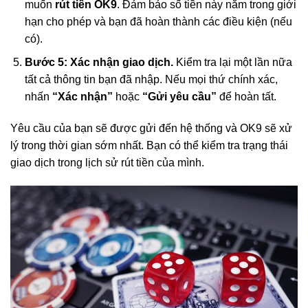
muốn
rút tiền OK9
. Đảm bảo số tiền này nằm trong giới
hạn cho phép và bạn đã hoàn thành các điều kiện (nếu
có).
Bước 5: Xác nhận giao dịch.
Kiểm tra lại một lần nữa
tất cả thông tin bạn đã nhập. Nếu mọi thứ chính xác,
nhấn
“Xác nhận”
hoặc
“Gửi yêu cầu”
để hoàn tất.
Yêu cầu của bạn sẽ được gửi đến hệ thống và OK9 sẽ xử
lý trong thời gian sớm nhất. Bạn có thể kiểm tra trạng thái
giao dịch trong lịch sử rút tiền của mình.