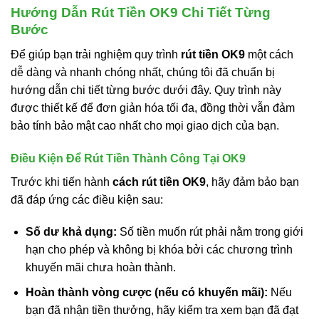
Hướng Dẫn Rút Tiền OK9 Chi Tiết Từng
Bước
Để giúp bạn trải nghiệm quy trình
rút tiền OK9
một cách
dễ dàng và nhanh chóng nhất, chúng tôi đã chuẩn bị
hướng dẫn chi tiết từng bước dưới đây. Quy trình này
được thiết kế để đơn giản hóa tối đa, đồng thời vẫn đảm
bảo tính bảo mật cao nhất cho mọi giao dịch của bạn.
Điều Kiện Để Rút Tiền Thành Công Tại OK9
Trước khi tiến hành
cách rút tiền OK9
, hãy đảm bảo bạn
đã đáp ứng các điều kiện sau:
Số dư khả dụng:
Số tiền muốn rút phải nằm trong giới
hạn cho phép và không bị khóa bởi các chương trình
khuyến mãi chưa hoàn thành.
Hoàn thành vòng cược (nếu có khuyến mãi):
Nếu
bạn đã nhận tiền thưởng, hãy kiểm tra xem bạn đã đạt