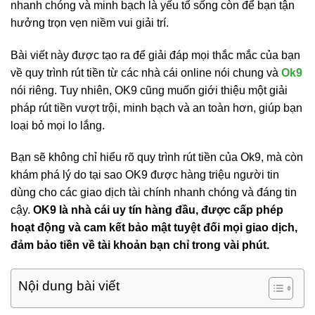
nhanh chóng và minh bạch là yếu tố sống còn để bạn tận
hưởng trọn vẹn niềm vui giải trí.
Bài viết này được tạo ra để giải đáp mọi thắc mắc của bạn
về quy trình rút tiền từ các nhà cái online nói chung và
Ok9
nói riêng. Tuy nhiên, OK9 cũng muốn giới thiệu một giải
pháp rút tiền vượt trội, minh bạch và an toàn hơn, giúp bạn
loại bỏ mọi lo lắng.
Bạn sẽ không chỉ hiểu rõ quy trình rút tiền của Ok9, mà còn
khám phá lý do tại sao OK9 được hàng triệu người tin
dùng cho các giao dịch tài chính nhanh chóng và đáng tin
cậy.
OK9 là nhà cái uy tín hàng đầu, được cấp phép
hoạt động và cam kết bảo mật tuyệt đối mọi giao dịch,
đảm bảo tiền về tài khoản bạn chỉ trong vài phút.
Nội dung bài viết