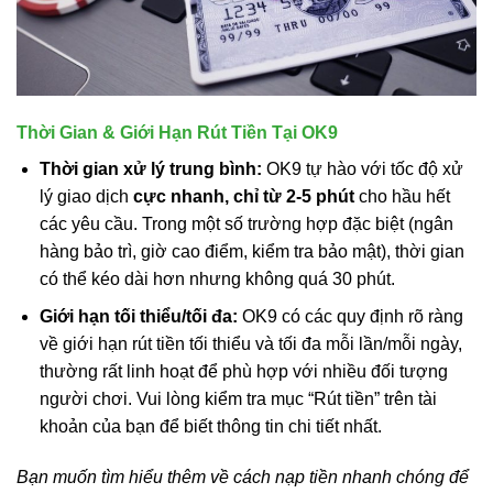
Thời Gian & Giới Hạn Rút Tiền Tại OK9
Thời gian xử lý trung bình:
OK9 tự hào với tốc độ xử
lý giao dịch
cực nhanh, chỉ từ 2-5 phút
cho hầu hết
các yêu cầu. Trong một số trường hợp đặc biệt (ngân
hàng bảo trì, giờ cao điểm, kiểm tra bảo mật), thời gian
có thể kéo dài hơn nhưng không quá 30 phút.
Giới hạn tối thiểu/tối đa:
OK9 có các quy định rõ ràng
về giới hạn rút tiền tối thiểu và tối đa mỗi lần/mỗi ngày,
thường rất linh hoạt để phù hợp với nhiều đối tượng
người chơi. Vui lòng kiểm tra mục “Rút tiền” trên tài
khoản của bạn để biết thông tin chi tiết nhất.
Bạn muốn tìm hiểu thêm về cách nạp tiền nhanh chóng để