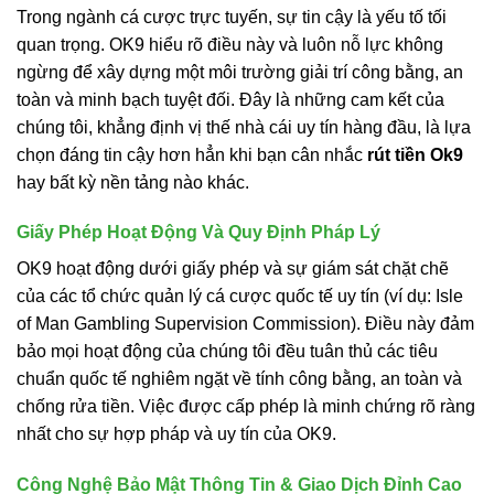
Trong ngành cá cược trực tuyến, sự tin cậy là yếu tố tối
quan trọng. OK9 hiểu rõ điều này và luôn nỗ lực không
ngừng để xây dựng một môi trường giải trí công bằng, an
toàn và minh bạch tuyệt đối. Đây là những cam kết của
chúng tôi, khẳng định vị thế nhà cái uy tín hàng đầu, là lựa
chọn đáng tin cậy hơn hẳn khi bạn cân nhắc
rút tiền Ok9
hay bất kỳ nền tảng nào khác.
Giấy Phép Hoạt Động Và Quy Định Pháp Lý
OK9 hoạt động dưới giấy phép và sự giám sát chặt chẽ
của các tổ chức quản lý cá cược quốc tế uy tín (ví dụ: Isle
of Man Gambling Supervision Commission). Điều này đảm
bảo mọi hoạt động của chúng tôi đều tuân thủ các tiêu
chuẩn quốc tế nghiêm ngặt về tính công bằng, an toàn và
chống rửa tiền. Việc được cấp phép là minh chứng rõ ràng
nhất cho sự hợp pháp và uy tín của OK9.
Công Nghệ Bảo Mật Thông Tin & Giao Dịch Đỉnh Cao