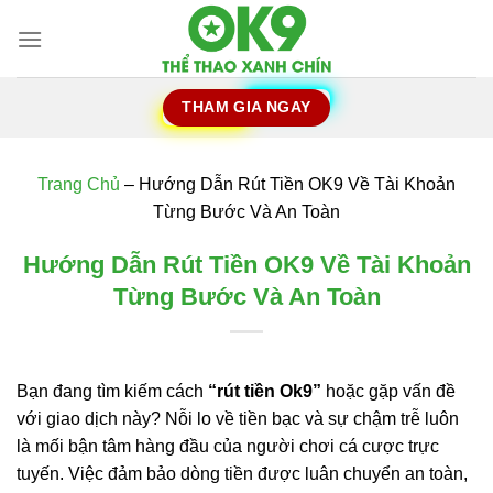
Chuyển
đến
nội
dung
THAM GIA NGAY
Trang Chủ
–
Hướng Dẫn Rút Tiền OK9 Về Tài Khoản
Từng Bước Và An Toàn
Hướng Dẫn Rút Tiền OK9 Về Tài Khoản
Từng Bước Và An Toàn
Bạn đang tìm kiếm cách
“rút tiền Ok9”
hoặc gặp vấn đề
với giao dịch này? Nỗi lo về tiền bạc và sự chậm trễ luôn
là mối bận tâm hàng đầu của người chơi cá cược trực
tuyến. Việc đảm bảo dòng tiền được luân chuyển an toàn,