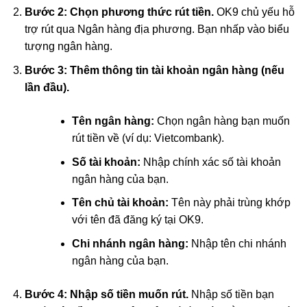
Bước 2: Chọn phương thức rút tiền.
OK9 chủ yếu hỗ
trợ rút qua Ngân hàng địa phương. Bạn nhấp vào biểu
tượng ngân hàng.
Bước 3: Thêm thông tin tài khoản ngân hàng (nếu
lần đầu).
Tên ngân hàng:
Chọn ngân hàng bạn muốn
rút tiền về (ví dụ: Vietcombank).
Số tài khoản:
Nhập chính xác số tài khoản
ngân hàng của bạn.
Tên chủ tài khoản:
Tên này phải trùng khớp
với tên đã đăng ký tại OK9.
Chi nhánh ngân hàng:
Nhập tên chi nhánh
ngân hàng của bạn.
Bước 4: Nhập số tiền muốn rút.
Nhập số tiền bạn