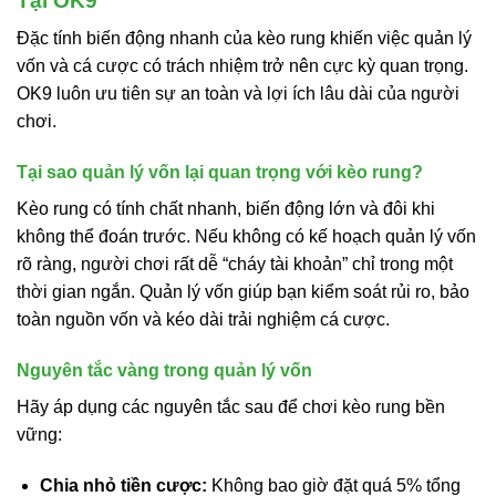
Tại OK9
Đặc tính biến động nhanh của kèo rung khiến việc quản lý
vốn và cá cược có trách nhiệm trở nên cực kỳ quan trọng.
OK9 luôn ưu tiên sự an toàn và lợi ích lâu dài của người
chơi.
Tại sao quản lý vốn lại quan trọng với kèo rung?
Kèo rung có tính chất nhanh, biến động lớn và đôi khi
không thể đoán trước. Nếu không có kế hoạch quản lý vốn
rõ ràng, người chơi rất dễ “cháy tài khoản” chỉ trong một
thời gian ngắn. Quản lý vốn giúp bạn kiểm soát rủi ro, bảo
toàn nguồn vốn và kéo dài trải nghiệm cá cược.
Nguyên tắc vàng trong quản lý vốn
Hãy áp dụng các nguyên tắc sau để chơi kèo rung bền
vững:
Chia nhỏ tiền cược:
Không bao giờ đặt quá 5% tổng