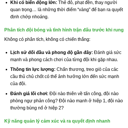
Khi có biến động lớn:
Thẻ đỏ, phạt đền, thay người
quan trọng… là những thời điểm “vàng” để bạn ra quyết
định chớp nhoáng.
Phân tích đội bóng và tình hình trận đấu trước khi rung
Không có phân tích, không có chiến thắng:
Lịch sử đối đầu và phong độ gần đây:
Đánh giá sức
mạnh và phong cách chơi của từng đội khi gặp nhau.
Thông tin lực lượng:
Chấn thương, treo giò của các
cầu thủ chủ chốt có thể ảnh hưởng lớn đến sức mạnh
của đội.
Đánh giá lối chơi:
Đội nào thiên về tấn công, đội nào
phòng ngự phản công? Đội nào mạnh ở hiệp 1, đội nào
thường bùng nổ ở hiệp 2?
Kỹ năng quản lý cảm xúc và ra quyết định nhanh