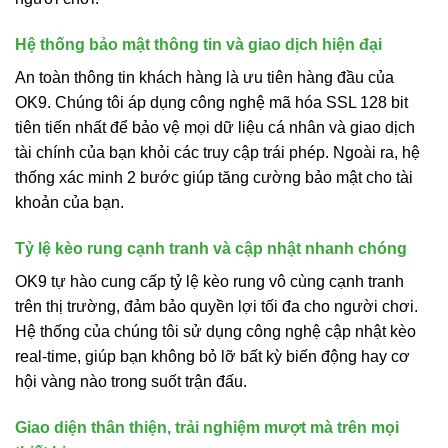
Hệ thống bảo mật thông tin và giao dịch hiện đại
An toàn thông tin khách hàng là ưu tiên hàng đầu của
OK9. Chúng tôi áp dụng công nghệ mã hóa SSL 128 bit
tiên tiến nhất để bảo vệ mọi dữ liệu cá nhân và giao dịch
tài chính của bạn khỏi các truy cập trái phép. Ngoài ra, hệ
thống xác minh 2 bước giúp tăng cường bảo mật cho tài
khoản của bạn.
Tỷ lệ kèo rung cạnh tranh và cập nhật nhanh chóng
OK9 tự hào cung cấp tỷ lệ kèo rung vô cùng cạnh tranh
trên thị trường, đảm bảo quyền lợi tối đa cho người chơi.
Hệ thống của chúng tôi sử dụng công nghệ cập nhật kèo
real-time, giúp bạn không bỏ lỡ bất kỳ biến động hay cơ
hội vàng nào trong suốt trận đấu.
Giao diện thân thiện, trải nghiệm mượt mà trên mọi