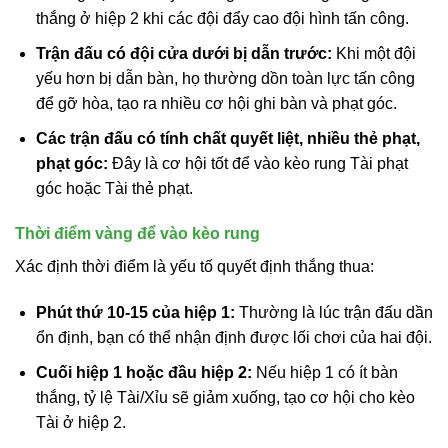
thắng ở hiệp 2 khi các đội đẩy cao đội hình tấn công.
Trận đấu có đội cửa dưới bị dẫn trước:
Khi một đội
yếu hơn bị dẫn bàn, họ thường dồn toàn lực tấn công
để gỡ hòa, tạo ra nhiều cơ hội ghi bàn và phạt góc.
Các trận đấu có tính chất quyết liệt, nhiều thẻ phạt,
phạt góc:
Đây là cơ hội tốt để vào kèo rung Tài phạt
góc hoặc Tài thẻ phạt.
Thời điểm vàng để vào kèo rung
Xác định thời điểm là yếu tố quyết định thắng thua:
Phút thứ 10-15 của hiệp 1:
Thường là lúc trận đấu dần
ổn định, bạn có thể nhận định được lối chơi của hai đội.
Cuối hiệp 1 hoặc đầu hiệp 2:
Nếu hiệp 1 có ít bàn
thắng, tỷ lệ Tài/Xỉu sẽ giảm xuống, tạo cơ hội cho kèo
Tài ở hiệp 2.