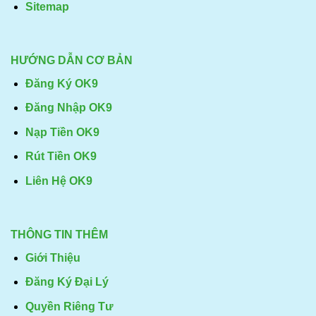
Sitemap
HƯỚNG DẪN CƠ BẢN
Đăng Ký OK9
Đăng Nhập OK9
Nạp Tiền OK9
Rút Tiền OK9
Liên Hệ OK9
THÔNG TIN THÊM
Giới Thiệu
Đăng Ký Đại Lý
Quyền Riêng Tư