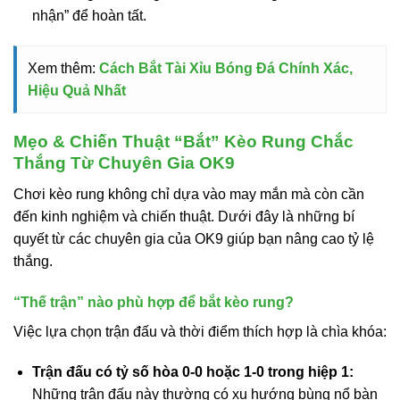
nhận” để hoàn tất.
Xem thêm:
Cách Bắt Tài Xỉu Bóng Đá Chính Xác,
Hiệu Quả Nhất
Mẹo & Chiến Thuật “Bắt” Kèo Rung Chắc
Thắng Từ Chuyên Gia OK9
Chơi kèo rung không chỉ dựa vào may mắn mà còn cần
đến kinh nghiệm và chiến thuật. Dưới đây là những bí
quyết từ các chuyên gia của OK9 giúp bạn nâng cao tỷ lệ
thắng.
“Thế trận” nào phù hợp để bắt kèo rung?
Việc lựa chọn trận đấu và thời điểm thích hợp là chìa khóa:
Trận đấu có tỷ số hòa 0-0 hoặc 1-0 trong hiệp 1:
Những trận đấu này thường có xu hướng bùng nổ bàn