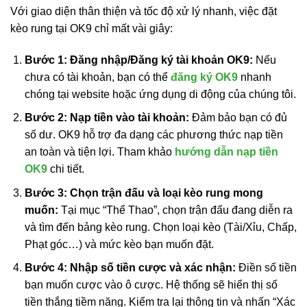
Với giao diện thân thiện và tốc độ xử lý nhanh, việc đặt
kèo rung tại OK9 chỉ mất vài giây:
Bước 1: Đăng nhập/Đăng ký tài khoản OK9:
Nếu
chưa có tài khoản, bạn có thể
đăng ký OK9
nhanh
chóng tại website hoặc ứng dụng di động của chúng tôi.
Bước 2: Nạp tiền vào tài khoản:
Đảm bảo bạn có đủ
số dư. OK9 hỗ trợ đa dạng các phương thức nạp tiền
an toàn và tiện lợi. Tham khảo
hướng dẫn nạp tiền
OK9
chi tiết.
Bước 3: Chọn trận đấu và loại kèo rung mong
muốn:
Tại mục “Thể Thao”, chọn trận đấu đang diễn ra
và tìm đến bảng kèo rung. Chọn loại kèo (Tài/Xỉu, Chấp,
Phạt góc…) và mức kèo bạn muốn đặt.
Bước 4: Nhập số tiền cược và xác nhận:
Điền số tiền
bạn muốn cược vào ô cược. Hệ thống sẽ hiển thị số
tiền thắng tiềm năng. Kiểm tra lại thông tin và nhấn “Xác