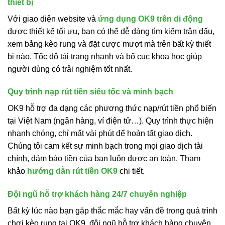
thiết bị
Với giao diện website và
ứng dụng OK9 trên di động
được thiết kế tối ưu, bạn có thể dễ dàng tìm kiếm trận đấu,
xem bảng kèo rung và đặt cược mượt mà trên bất kỳ thiết
bị nào. Tốc độ tải trang nhanh và bố cục khoa học giúp
người dùng có trải nghiệm tốt nhất.
Quy trình nạp rút tiền siêu tốc và minh bạch
OK9 hỗ trợ đa dạng các phương thức nạp/rút tiền phổ biến
tại Việt Nam (ngân hàng, ví điện tử…). Quy trình thực hiện
nhanh chóng, chỉ mất vài phút để hoàn tất giao dịch.
Chúng tôi cam kết sự minh bạch trong mọi giao dịch tài
chính, đảm bảo tiền của bạn luôn được an toàn. Tham
khảo
hướng dẫn rút tiền OK9
chi tiết.
Đội ngũ hỗ trợ khách hàng 24/7 chuyên nghiệp
Bất kỳ lúc nào bạn gặp thắc mắc hay vấn đề trong quá trình
chơi kèo rung tại OK9, đội ngũ hỗ trợ khách hàng chuyên