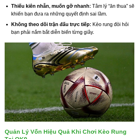
Thiếu kiên nhẫn, muốn gỡ nhanh:
Tâm lý “ăn thua” sẽ
khiến bạn đưa ra những quyết định sai lầm.
Không theo dõi trận đấu trực tiếp:
Kèo rung đòi hỏi
bạn phải nắm bắt diễn biến từng giây.
Quản Lý Vốn Hiệu Quả Khi Chơi Kèo Rung